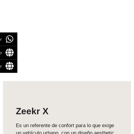
r
o
r
Zeekr X
Es un referente de confort para lo que exige
un vehículo urbano, con un diseño aesthetic