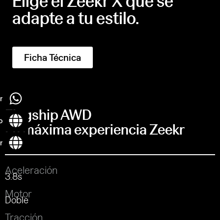
Elige el Zeekr X que se
adapte a tu estilo.
Ficha Técnica
r
Flagship AWD
o
La máxima experiencia Zeekr
r
Aceleración
3.8s
Motor
Doble
Tracción