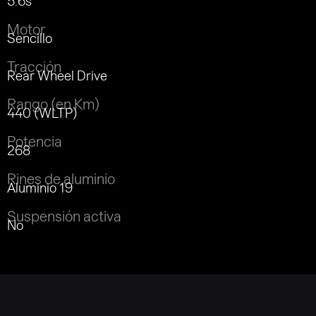
5.6s
Motor
Sencillo
Tracción
Rear Wheel Drive
Rango (en Km)
440 (WLTP)
Potencia
268
Rines de aluminio
Aluminio 19
Suspensión activa
No