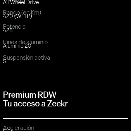
All Wheel Drive
Rango (en Km)
420 (WLTP)
Potencia
428
Rines de aluminio
Aluminio 20
Suspensión activa
Si
Premium RDW
Tu acceso a Zeekr
Aceleración